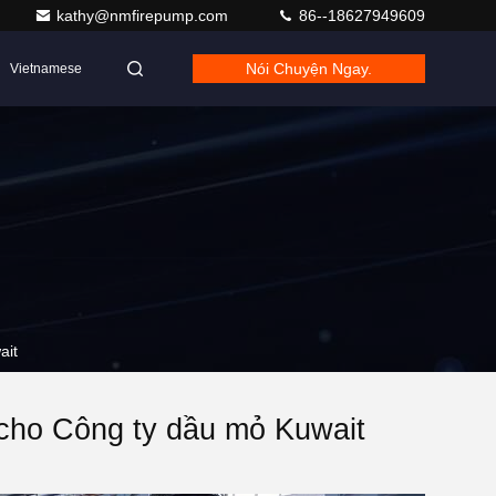
kathy@nmfirepump.com
86--18627949609
Nói Chuyện Ngay.
Vietnamese
ait
cho Công ty dầu mỏ Kuwait