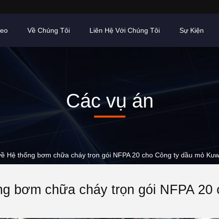
deo
Về Chúng Tôi
Liên Hệ Với Chúng Tôi
Sự Kiện
Các vụ án
về Hệ thống bơm chữa cháy trọn gói NFPA 20 cho Công ty dầu mỏ Kuw
ng bơm chữa cháy trọn gói NFPA 20 