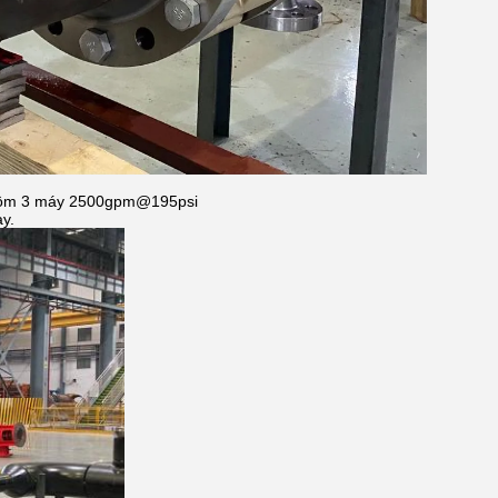
 gồm 3 máy 2500gpm@195psi
y.