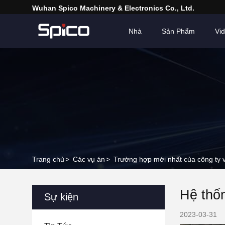
Wuhan Spico Machinery & Electronics Co., Ltd.
Nhà
Sản Phẩm
Vi
Trang chủ
>
Các vụ án
>
Trường hợp mới nhất của công ty 
Hệ thố
Sự kiện
2023-03-31