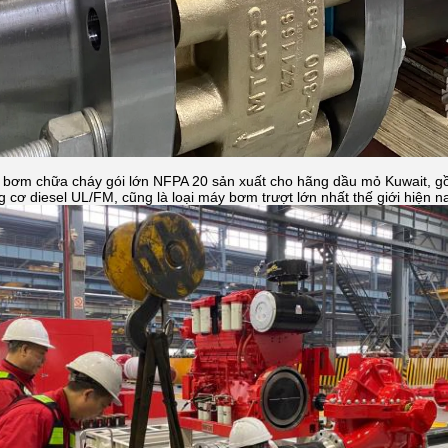
 bơm chữa cháy gói lớn NFPA 20 sản xuất cho hãng dầu mỏ Kuwait,
cơ diesel UL/FM, cũng là loại máy bơm trượt lớn nhất thế giới hiện na