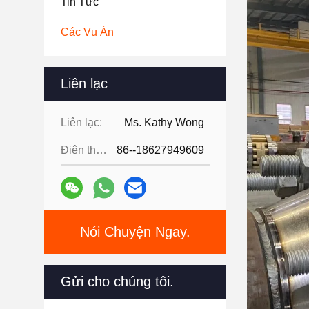
Tin Tức
Các Vụ Án
Liên lạc
Liên lạc:
Ms. Kathy Wong
Điện thoại:
86--18627949609
Nói Chuyện Ngay.
Gửi cho chúng tôi.