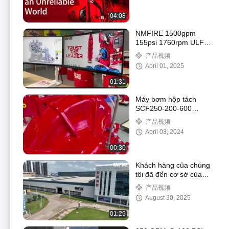
04:08
NMFIRE 1500gpm
155psi 1760rpm ULFM
động cơ diesel ơm lửa
产品视频
tua-bin dọc
April 01, 2025
01:31
Máy bơm hộp tách
SCF250-200-600
4000gpm 175psi @
产品视频
1480rpm
April 03, 2024
00:30
Khách hàng của chúng
tôi đã đến cơ sở của
chúng tôi để chứng kiến
产品视频
việc thử nghiệm thiết bị
August 30, 2025
2000 GPM được chứng
nhận UL/FM.
01:29