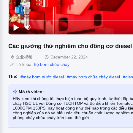
Các giường thử nghiệm cho động cơ diese
企业视频
December 22, 2024
Từ khóa:
Bộ bơm chữa cháy
Thẻ:
#
máy bơm nước diesel
#
máy bơm chữa cháy diesel
#
dies
Mô tả video:
Hãy xem khi chúng tôi thực hiện toàn bộ quy trình, từ thiết lậ
cháy HSC UL với Động cơ TECHTOP và Bộ điều khiển Tornatech
1000GPM 150PSI này hoạt động như thế nào trong các điều ki
công nghiệp của nó và hiểu các tiêu chuẩn chất lượng nghiêm n
phòng cháy chữa cháy trên toàn thế giới.